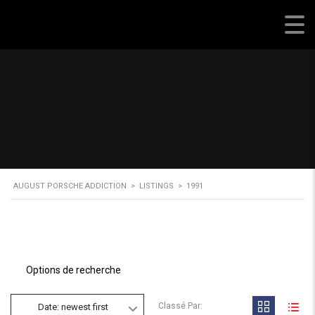
August Porsche Addiction
AUGUST PORSCHE ADDICTION
>
LISTINGS
>
1991
Options de recherche
Classé Par:
Date: newest first