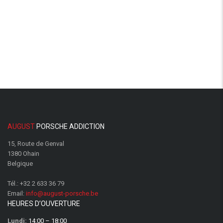
AUGUST
PORSCHE ADDICTION
15, Route de Genval
1380 Ohain
Belgique
Tél.:
+32 2 633 36 79
Email:
info@august-porsche.be
HEURES D’OUVERTURE
Lundi:
14:00 – 18:00