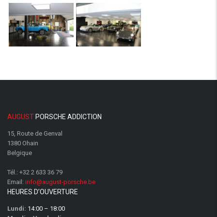
AUGUST
PORSCHE ADDICTION
15, Route de Genval
1380 Ohain
Belgique
Tél.:
+32 2 633 36 79
Email:
info@august-porsche.be
HEURES D’OUVERTURE
Lundi:
14:00 – 18:00