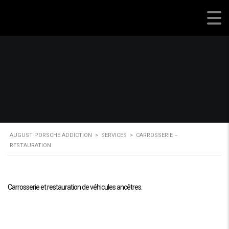
RESTAURATION
August Porsche Addiction
AUGUST PORSCHE ADDICTION
>
SERVICES
>
CARROSSERIE –
RESTAURATION
Carrosserie et restauration de véhicules ancêtres.