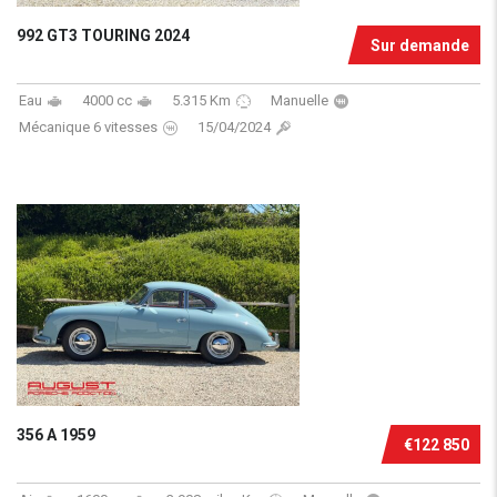
992 GT3 TOURING 2024
Sur demande
Eau
4000 cc
5.315 Km
Manuelle
Mécanique 6 vitesses
15/04/2024
356 A 1959
€122 850