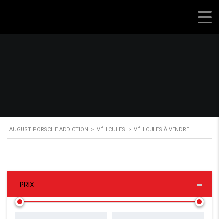
August Porsche Addiction
AUGUST PORSCHE ADDICTION
>
VÉHICULES
>
VÉHICULES À VENDRE
PRIX