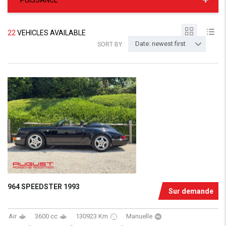
PUISSANCE
22
VEHICLES AVAILABLE
Date: newest first
SORT BY:
964 SPEEDSTER 1993
Sur demande
Air
3600 cc
130923 Km
Manuelle