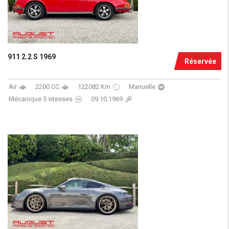
911 2.2 S 1969
Réservée
Air
2200 CC
122082 Km
Manuelle
Mécanique 5 vitesses
09.10.1969