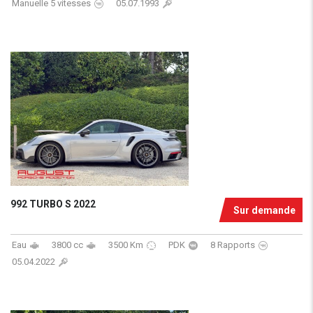
Manuelle 5 vitesses
05.07.1993
992 TURBO S 2022
Sur demande
Eau
3800 cc
3500 Km
PDK
8 Rapports
05.04.2022