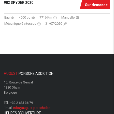
982 SPYDER 2020
Sur demande
Eau
4000 cc
7716 Km
Manuelle
Mécanique 6 vitesses
31/07/2020
AUGUST
PORSCHE ADDICTION
15, Route de Genval
1380 Ohain
Belgique
Tél.:
+32 2 633 36 79
Email:
info@august-porsche.be
HEURES D’OUVERTURE