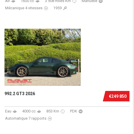
Air
1600 cc
3.908 miles Km
Manuelle
Mécanique 4 vitesses
1959
992.2 GT3 2026
€249 850
Eau
4000 cc
853 Km
PDK
Automatique 7 rapports