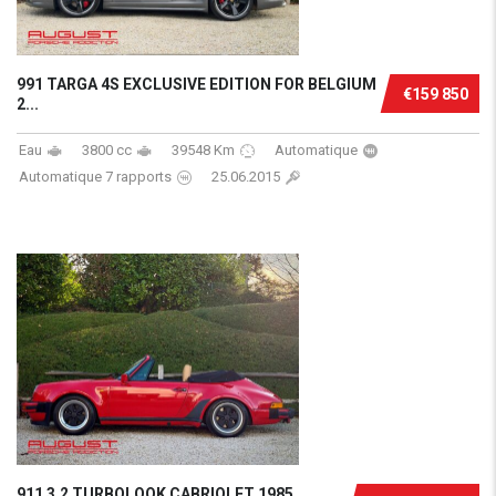
991 TARGA 4S EXCLUSIVE EDITION FOR BELGIUM
€159 850
2...
Eau
3800 cc
39548 Km
Automatique
Automatique 7 rapports
25.06.2015
911 3.2 TURBOLOOK CABRIOLET 1985