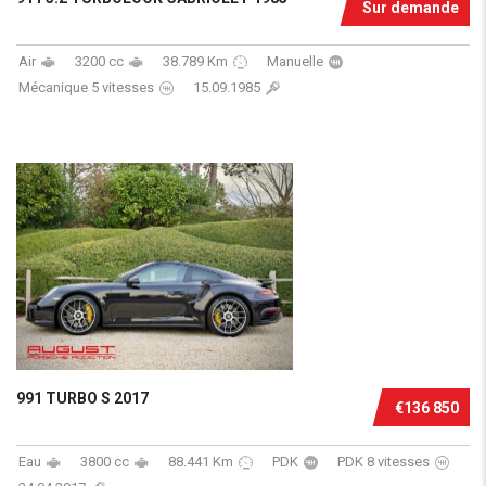
Sur demande
Air
3200 cc
38.789 Km
Manuelle
Mécanique 5 vitesses
15.09.1985
991 TURBO S 2017
€136 850
Eau
3800 cc
88.441 Km
PDK
PDK 8 vitesses