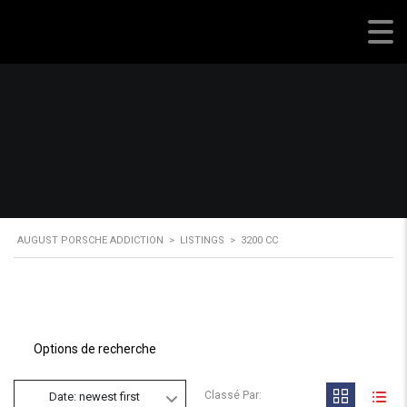
August Porsche Addiction
AUGUST PORSCHE ADDICTION
>
LISTINGS
>
3200 CC
Options de recherche
Classé Par:
Date: newest first