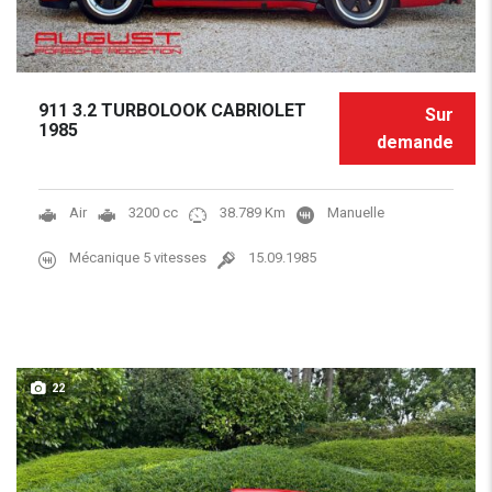
911 3.2 TURBOLOOK CABRIOLET
Sur
1985
demande
Air
3200 cc
38.789 Km
Manuelle
Mécanique 5 vitesses
15.09.1985
22