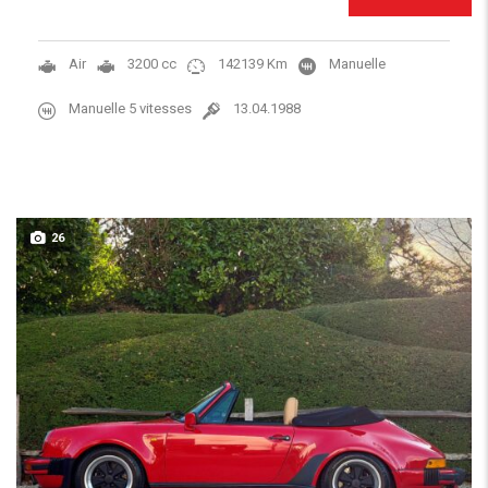
Air
3200 cc
142139 Km
Manuelle
Manuelle 5 vitesses
13.04.1988
26