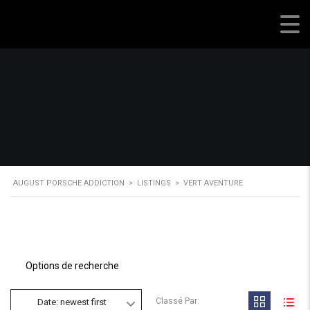
August Porsche Addiction
AUGUST PORSCHE ADDICTION
>
LISTINGS
>
VERT AVENTURE
Options de recherche
Classé Par:
Date: newest first