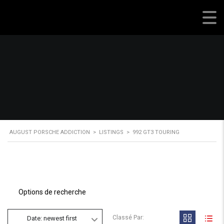
August Porsche Addiction
AUGUST PORSCHE ADDICTION
>
LISTINGS
>
992 GT3 TOURING
Options de recherche
Classé Par:
Date: newest first