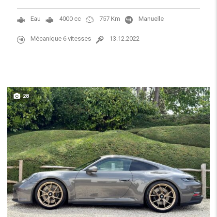
Eau
4000 cc
757 Km
Manuelle
Mécanique 6 vitesses
13.12.2022
28