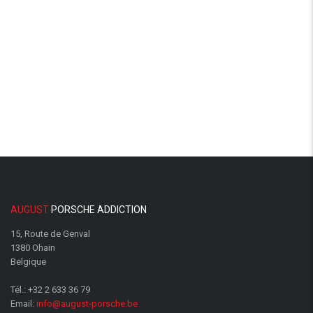
AUGUST
PORSCHE ADDICTION
15, Route de Genval
1380 Ohain
Belgique
Tél.:
+32 2 633 36 79
Email:
info@august-porsche.be