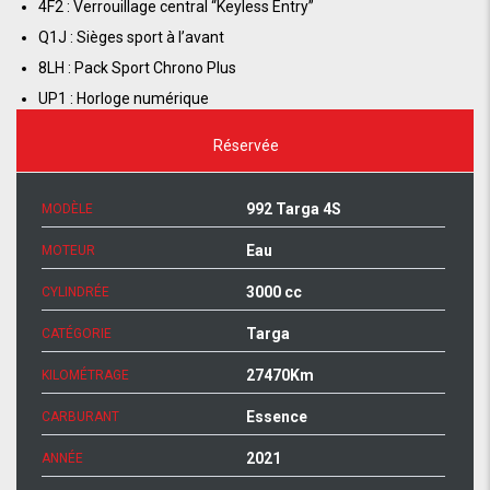
4F2 : Verrouillage central “Keyless Entry”
Q1J : Sièges sport à l’avant
8LH : Pack Sport Chrono Plus
UP1 : Horloge numérique
Réservée
992 Targa 4S
MODÈLE
Eau
MOTEUR
3000 cc
CYLINDRÉE
Targa
CATÉGORIE
27470Km
KILOMÉTRAGE
Essence
CARBURANT
2021
ANNÉE