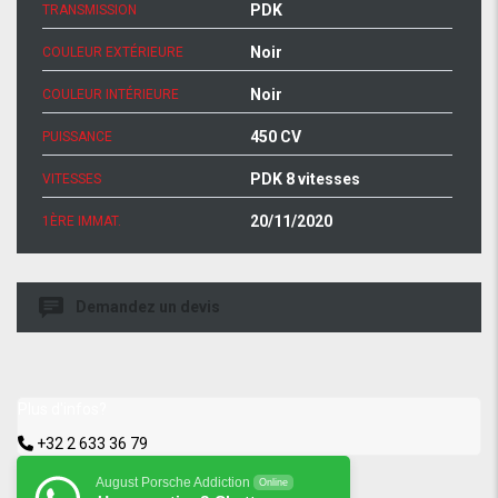
PDK
TRANSMISSION
Noir
COULEUR EXTÉRIEURE
Noir
COULEUR INTÉRIEURE
450 CV
PUISSANCE
PDK 8 vitesses
VITESSES
20/11/2020
1ÈRE IMMAT.
Demandez un devis
Plus d'infos?
+32 2 633 36 79
August Porsche Addiction
Online