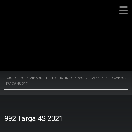
2021
August Porsche Addiction
AUGUST PORSCHE ADDICTION
>
LISTINGS
>
992 TARGA 4S
>
PORSCHE 992
TARGA 4S 2021
992 Targa 4S 2021