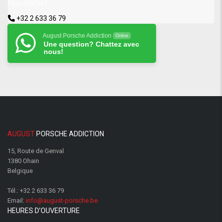
Plus d'infos?
+32 2 633 36 79
August Porsche Addiction
Online
Une question? Chattez avec
nous!
AUGUST
PORSCHE ADDICTION
15, Route de Genval
1380 Ohain
Belgique
Tél.:
+32 2 633 36 79
Email:
info@august-porsche.be
HEURES D’OUVERTURE