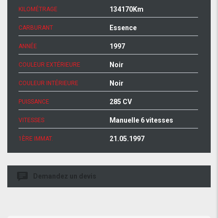
134170Km
KILOMÉTRAGE
Essence
CARBURANT
1997
ANNÉE
Noir
COULEUR EXTÉRIEURE
Noir
COULEUR INTÉRIEURE
285 CV
PUISSANCE
Manuelle 6 vitesses
VITESSES
21.05.1997
1ÈRE IMMAT.
Demandez un devis