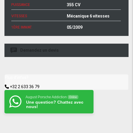
355 CV
PUISSANCE
Mécanique 6 vitesses
VITESSES
05/2009
1ÈRE IMMAT.
Demandez un devis
Plus d'infos?
+32 2 633 36 79
August Porsche Addiction
Online
Une question? Chattez avec
nous!